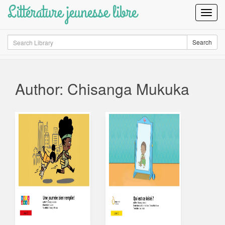
Littérature jeunesse libre
Toggl
Navig
Search
Search
Author: Chisanga Mukuka