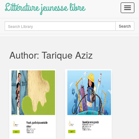
Littérature jeunesse libre
Toggl
Navig
Search
Search
Author: Tarique Aziz