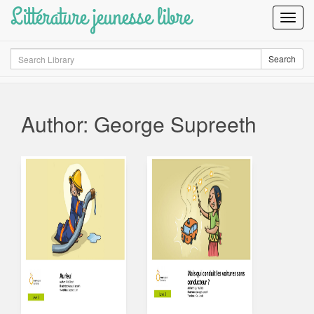
Littérature jeunesse libre
Toggl
Navig
Search
Search
Author: George Supreeth