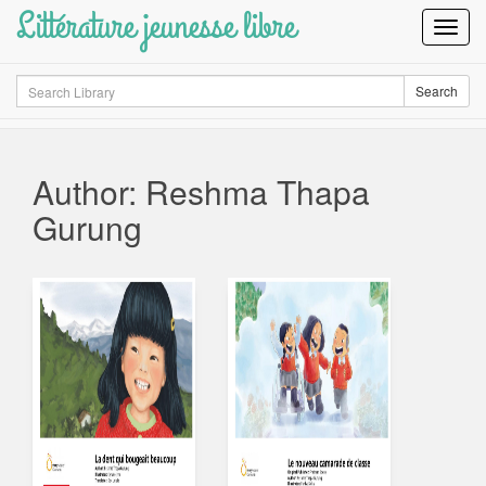
Littérature jeunesse libre
Toggl
Navig
Search
Search
Author: Reshma Thapa
Gurung