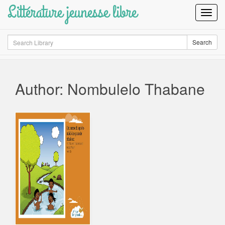
Littérature jeunesse libre
Toggl
Navig
Search
Search
Author: Nombulelo Thabane