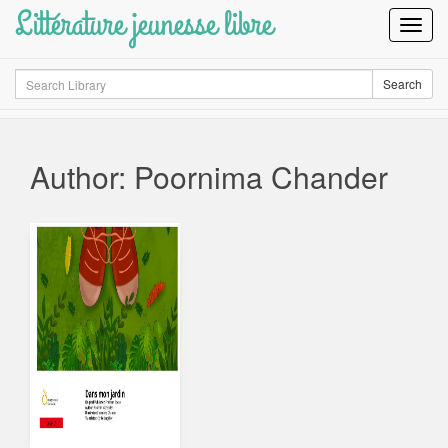
Littérature jeunesse libre
Toggl
Navig
Search
Search
Author: Poornima Chander