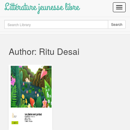
Littérature jeunesse libre
Toggl
Navig
Search
Search
Author: Ritu Desai