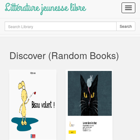
Littérature jeunesse libre
Toggl
Navig
Search
Search
Discover (Random Books)