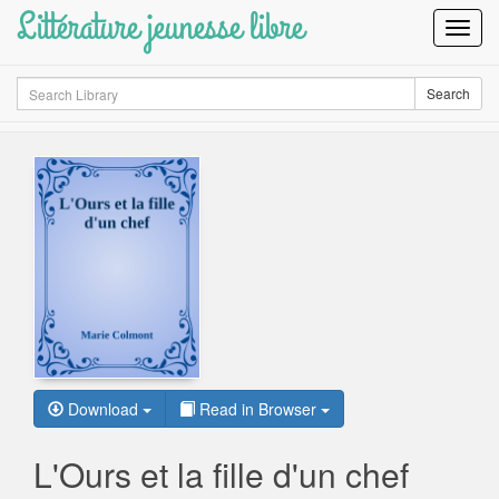
Littérature jeunesse libre
Toggl
Navig
Search
Search
Download
Read in Browser
L'Ours et la fille d'un chef