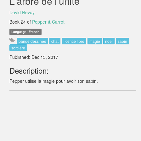
L'arbre de l'unité
David Revoy
Book 24 of
Pepper & Carrot
Language: French
bande dessinée
chat
licence libre
magie
noel
sapin
sorcière
Published: Dec 15, 2017
Description:
Pepper utilise la magie pour avoir son sapin.