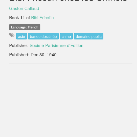
Gaston Callaud
Book 11 of
Bibi Fricotin
Language: French
asie
bande dessinée
chine
domaine public
Publisher:
Société Parisienne d'Édition
Published: Dec 30, 1940