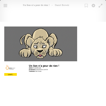
Books
Un lion n'a peur de rien !
–
Daniel Browde
TOC
Menu
Bookmarks
Bookmark
Settings
Full